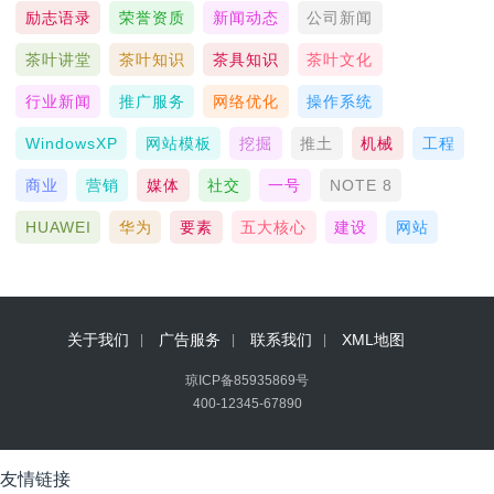
励志语录
荣誉资质
新闻动态
公司新闻
茶叶讲堂
茶叶知识
茶具知识
茶叶文化
行业新闻
推广服务
网络优化
操作系统
WindowsXP
网站模板
挖掘
推土
机械
工程
商业
营销
媒体
社交
一号
NOTE 8
HUAWEI
华为
要素
五大核心
建设
网站
关于我们
广告服务
联系我们
XML地图
琼ICP备85935869号
400-12345-67890
友情链接