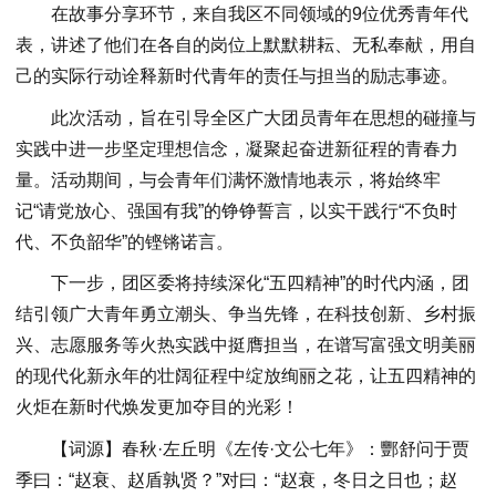
在故事分享环节，来自我区不同领域的9位优秀青年代
表，讲述了他们在各自的岗位上默默耕耘、无私奉献，用自
己的实际行动诠释新时代青年的责任与担当的励志事迹。
此次活动，旨在引导全区广大团员青年在思想的碰撞与
实践中进一步坚定理想信念，凝聚起奋进新征程的青春力
量。活动期间，与会青年们满怀激情地表示，将始终牢
记“请党放心、强国有我”的铮铮誓言，以实干践行“不负时
代、不负韶华”的铿锵诺言。
下一步，团区委将持续深化“五四精神”的时代内涵，团
结引领广大青年勇立潮头、争当先锋，在科技创新、乡村振
兴、志愿服务等火热实践中挺膺担当，在谱写富强文明美丽
的现代化新永年的壮阔征程中绽放绚丽之花，让五四精神的
火炬在新时代焕发更加夺目的光彩！
【词源】春秋·左丘明《左传·文公七年》：酆舒问于贾
季曰：“赵衰、赵盾孰贤？”对曰：“赵衰，冬日之日也；赵