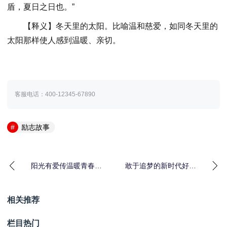
盾，夏日之日也。”
【释义】冬天里的太阳。比喻温和慈爱，如同冬天里的
太阳那样使人感到温暖、亲切。
客服电话：400-12345-67890
励志故事
阳光有爱传温暖青春能
敢于追梦的新时代好少
量在高校 这场励志宣讲
年：赵裴裴的励志故事
走进四川旅游学院
相关推荐
栏目热门