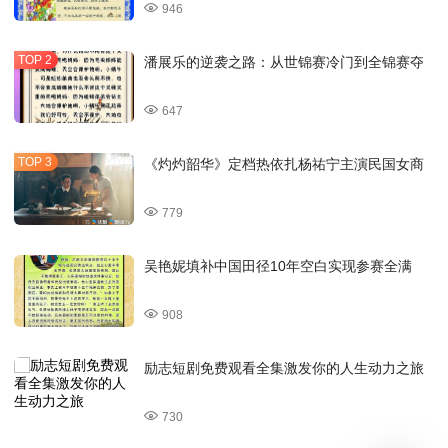
946
潘展乐的逆袭之路：从世锦赛冷门到全锦赛夺
647
《灼灼韶华》定档热依扎杨祐宁主演民国女商
779
吴艳妮填补中国田径10年空白实现参赛全满
908
励志短剧免费观看全集激发你的人生动力之旅
730