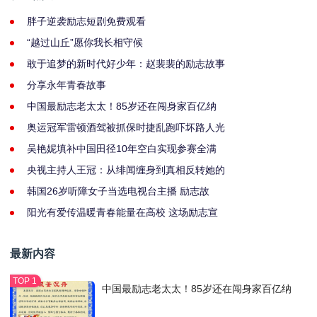
胖子逆袭励志短剧免费观看
“越过山丘”愿你我长相守候
敢于追梦的新时代好少年：赵裴裴的励志故事
分享永年青春故事
中国最励志老太太！85岁还在闯身家百亿纳
奥运冠军雷顿酒驾被抓保时捷乱跑吓坏路人光
吴艳妮填补中国田径10年空白实现参赛全满
央视主持人王冠：从绯闻缠身到真相反转她的
韩国26岁听障女子当选电视台主播 励志故
阳光有爱传温暖青春能量在高校 这场励志宣
最新内容
中国最励志老太太！85岁还在闯身家百亿纳