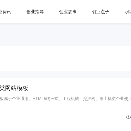
业资讯
创业指导
创业故事
创业点子
职
类网站模板
板属于企业通用、HTML5响应式、工程机械、挖掘机、推土机类企业使