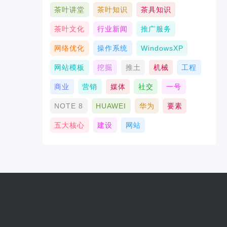
茶叶讲堂
茶叶知识
茶具知识
茶叶文化
行业新闻
推广服务
网络优化
操作系统
WindowsXP
网站模板
挖掘
推土
机械
工程
商业
营销
媒体
社交
一号
NOTE 8
HUAWEI
华为
要素
五大核心
建设
网站