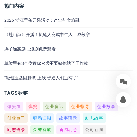
热门内容
2025 浙江早茶开采活动：产业与文旅融
《赴山海》开播！执笔人竟成书中人！成毅穿
胖子逆袭励志短剧免费观看
单位里有3个位置你永远不要站你站了工作就
“轻创业基因测试”上线 普通人创业有了“
TAGS标签
弹簧箍
弹簧
创业资讯
创业指导
创业故事
创业点子
职场江湖
故事语录
励志故事
励志语录
荣誉资质
新闻动态
公司新闻