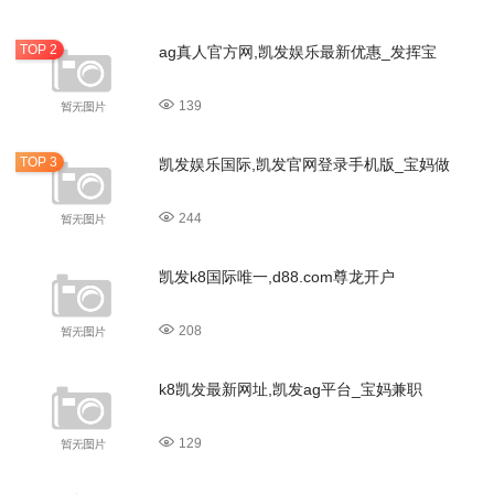
ag真人官方网,凯发娱乐最新优惠_发挥宝
139
凯发娱乐国际,凯发官网登录手机版_宝妈做
244
凯发k8国际唯一,d88.com尊龙开户
208
k8凯发最新网址,凯发ag平台_宝妈兼职
129