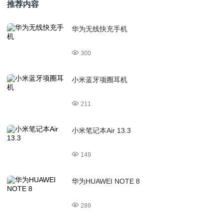
推荐内容
华为无线快充手机
300
小米蓝牙项圈耳机
211
小米笔记本Air 13.3
149
华为HUAWEI NOTE 8
289