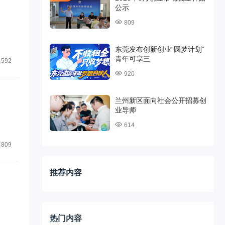
公示
809
东莞发布创新创业“圆梦计划”
青年可享三
592
920
兰州新区面向社会公开招募创
业导师
614
809
推荐内容
热门内容