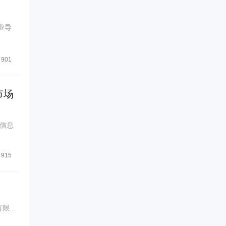
业导
901
市场
信息
915
...