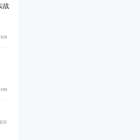
实战
828
599
源和