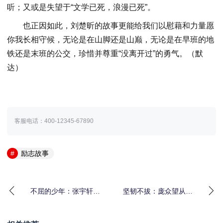
听；又或是失望于“文学已死，浪漫已死”。
也正因如此，刘楚昕的故事更能给我们以慰藉和力量愿
你我长相守候，无论是在山脚还是山巅，无论是在早班的地
铁还是末班的公交，珍惜并尊重“没离开过”的勇气。（默
达）
客服电话：400-12345-67890
励志故事
不屈的少年：张宇轩的
坚韧不拔：庞众望从逆
励志故事不向命运低
境到清华博士的励志故
头！
事