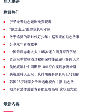
相关推荐
栏目热门
胖子逆袭励志短剧免费观看
“越过山丘”愿你我长相守候
敢于追梦的新时代好少年：赵裴裴的励志故事
分享永年青春故事
中国最励志老太太！85岁还在闯身家百亿纳
奥运冠军雷顿酒驾被抓保时捷乱跑吓坏路人光
吴艳妮填补中国田径10年空白实现参赛全满
央视主持人王冠：从绯闻缠身到真相反转她的
韩国26岁听障女子当选电视台主播 励志故
阳光有爱传温暖青春能量在高校 这场励志宣
最新内容