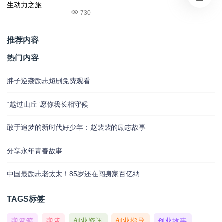
730
推荐内容
热门内容
胖子逆袭励志短剧免费观看
“越过山丘”愿你我长相守候
敢于追梦的新时代好少年：赵裴裴的励志故事
分享永年青春故事
中国最励志老太太！85岁还在闯身家百亿纳
TAGS标签
弹簧箍
弹簧
创业资讯
创业指导
创业故事