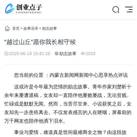
首页
>
故事语录
>
励志故事
“越过山丘”愿你我长相守候
2025-06-14 15:41:10
励志故事
1019
您当前的位置 ：内蒙古新闻网新闻中心思享热点评说
这或许是今年最为悲情的励志故事。青年作家刘楚昕十
余年来屡遭退稿，女友却一直陪伴他屡败屡战，无论贫贱、
忙碌或是默默无闻。然而，当苦尽甘来、小说获奖之后，女
友却先一步患癌离去。不仅发表感言的人在哽咽，屏幕前的
万千网友也陪伴他洒下泪水。
事业与爱情，难道真是世间最难两全之物？由这段故