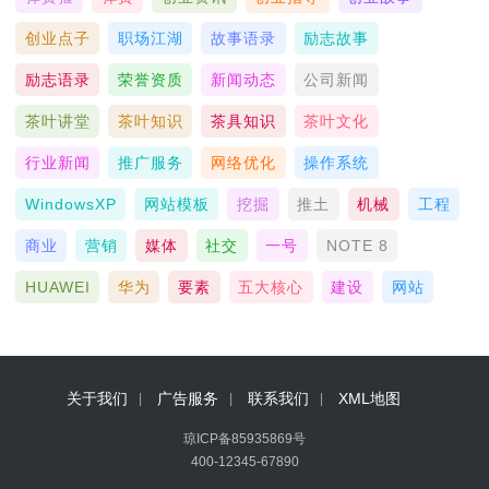
创业点子
职场江湖
故事语录
励志故事
励志语录
荣誉资质
新闻动态
公司新闻
茶叶讲堂
茶叶知识
茶具知识
茶叶文化
行业新闻
推广服务
网络优化
操作系统
WindowsXP
网站模板
挖掘
推土
机械
工程
商业
营销
媒体
社交
一号
NOTE 8
HUAWEI
华为
要素
五大核心
建设
网站
关于我们
广告服务
联系我们
XML地图
琼ICP备85935869号
400-12345-67890