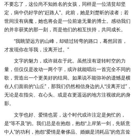
不要忘了，这位尚不知姓名的女孩，同样是一位清贫却坚
定，病中仍好学的“赶路人”。此前，她是刘楚昕的读者；若
世间没有病魔，她也将会是一位前途无量的博士。感动我们
的并非获奖的那一刻，而是他们的相互扶持，共同成长。
“我眺望远方的山峰，却错过转弯的路口，蓦然回首，
才发现你在等我，没离开过。”
文字的魅力，或许就在于此。虽然没有逆转时空的力
量，但仅仅是改动一两个字，或许就能唱出一首完全不同的
歌，营造出一个更美好的结局。如果说不能弥补的遗憾是横
在人们面前的“山丘”，那我们仍然相信身边的人“没离开过”，
无论是在指尖、在心头、或是在更遥远的地方注视彼此的身
影。
文学也好、爱情也罢，这个时代或许注定是匆忙的，
是“等不及”的。我们总是在抱怨，抱怨“上岸第一剑，先斩意
中人”的功利，抱怨“爱情是奢侈品、婚姻是消耗品”的危言耸