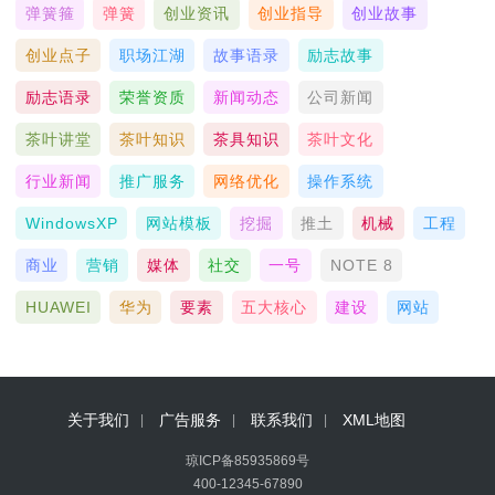
弹簧箍
弹簧
创业资讯
创业指导
创业故事
创业点子
职场江湖
故事语录
励志故事
励志语录
荣誉资质
新闻动态
公司新闻
茶叶讲堂
茶叶知识
茶具知识
茶叶文化
行业新闻
推广服务
网络优化
操作系统
WindowsXP
网站模板
挖掘
推土
机械
工程
商业
营销
媒体
社交
一号
NOTE 8
HUAWEI
华为
要素
五大核心
建设
网站
关于我们
广告服务
联系我们
XML地图
琼ICP备85935869号
400-12345-67890