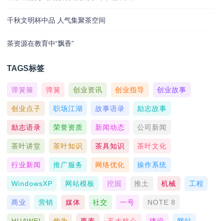
千秋文明杯中品 人气集聚茶空间
茶资源在教育中“飘香”
TAGS标签
弹簧箍
弹簧
创业资讯
创业指导
创业故事
创业点子
职场江湖
故事语录
励志故事
励志语录
荣誉资质
新闻动态
公司新闻
茶叶讲堂
茶叶知识
茶具知识
茶叶文化
行业新闻
推广服务
网络优化
操作系统
WindowsXP
网站模板
挖掘
推土
机械
工程
商业
营销
媒体
社交
一号
NOTE 8
HUAWEI
华为
要素
五大核心
建设
网站