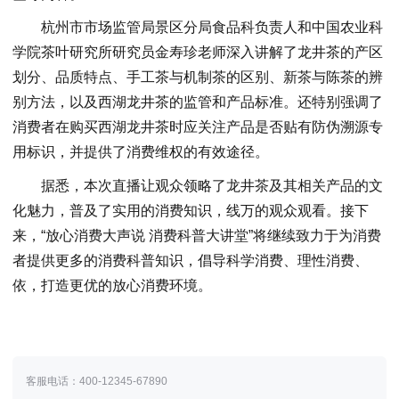
杭州市市场监管局景区分局食品科负责人和中国农业科
学院茶叶研究所研究员金寿珍老师深入讲解了龙井茶的产区
划分、品质特点、手工茶与机制茶的区别、新茶与陈茶的辨
别方法，以及西湖龙井茶的监管和产品标准。还特别强调了
消费者在购买西湖龙井茶时应关注产品是否贴有防伪溯源专
用标识，并提供了消费维权的有效途径。
据悉，本次直播让观众领略了龙井茶及其相关产品的文
化魅力，普及了实用的消费知识，线万的观众观看。接下
来，“放心消费大声说 消费科普大讲堂”将继续致力于为消费
者提供更多的消费科普知识，倡导科学消费、理性消费、
依，打造更优的放心消费环境。
客服电话：400-12345-67890