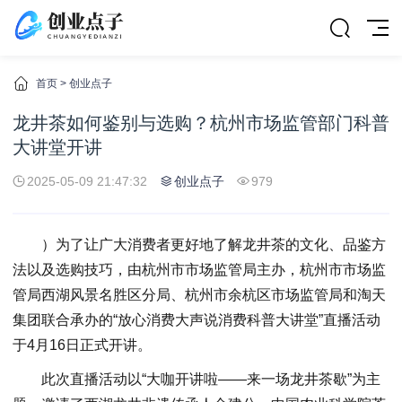
首页
>
创业点子
龙井茶如何鉴别与选购？杭州市场监管部门科普
大讲堂开讲
2025-05-09 21:47:32
创业点子
979
）为了让广大消费者更好地了解龙井茶的文化、品鉴方
法以及选购技巧，由杭州市市场监管局主办，杭州市市场监
管局西湖风景名胜区分局、杭州市余杭区市场监管局和淘天
集团联合承办的“放心消费大声说消费科普大讲堂”直播活动
于4月16日正式开讲。
此次直播活动以“大咖开讲啦——来一场龙井茶歇”为主