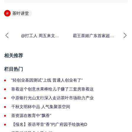
茶叶讲堂
@打工人 周五来文化
霸王茶姬广东首家超级
宫“摸鱼”喝茶 3小时速成
茶仓开业
泡茶达人
相关推荐
栏目热门
“轻创业基因测试”上线 普通人创业有了“
靠着这个创意水果棒给儿子赚了三套房靠着这
中原银行光山支行深入走访茶叶市场助力产业
千秋文明杯中品 人气集聚茶空间
茶资源在教育中“飘香”
【报名】茶语琴音“香”约广府园手绘旗袍D